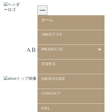
ホーム
>
Mlachicについて
ホーム
ABOUT US
ABOUT Mlachic
PRODUCTS
TOPICS
SHOP GUIDE
CONTACT
日々を粋に
FAQ